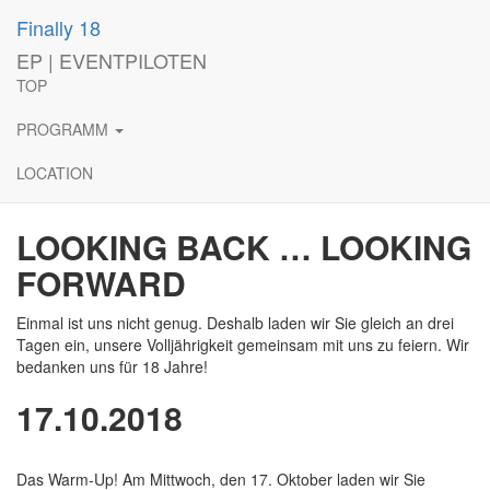
Finally 18
Wir werden 18!
EP | EVENTPILOTEN
TOP
PROGRAMM
Veröffentlicht am
4. September 2018
12. September 2018
von
EVENTPILOTEN
LOCATION
Kategorie:
Uncategorized
Hinterlasse einen Kommentar
LOOKING BACK … LOOKING
FORWARD
Einmal ist uns nicht genug. Deshalb laden wir Sie gleich an drei
Tagen ein, unsere Volljährigkeit gemeinsam mit uns zu feiern. Wir
bedanken uns für 18 Jahre!
17.10.2018
Das Warm-Up! Am Mittwoch, den 17. Oktober laden wir Sie